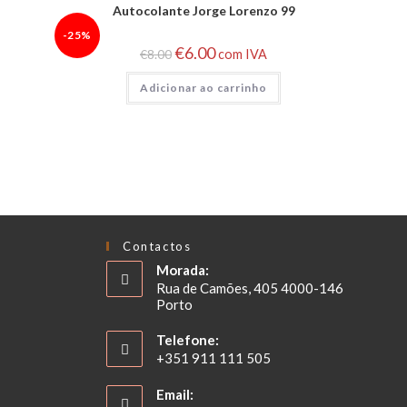
Autocolante Jorge Lorenzo 99
-25%
€
6.00
€
8.00
com IVA
Adicionar ao carrinho
Contactos
Morada:
Rua de Camões, 405 4000-146
Porto
Telefone:
+351 911 111 505
Email: