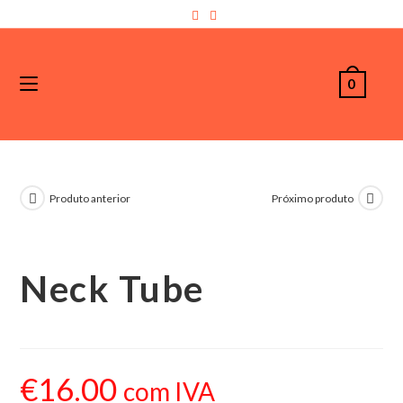
0
Produto anterior
Próximo produto
Neck Tube
€
16.00
com IVA