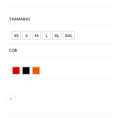
TAMANHO
XS
S
M
L
XL
XXL
COR
ADICIONAR AO
CARRINHO