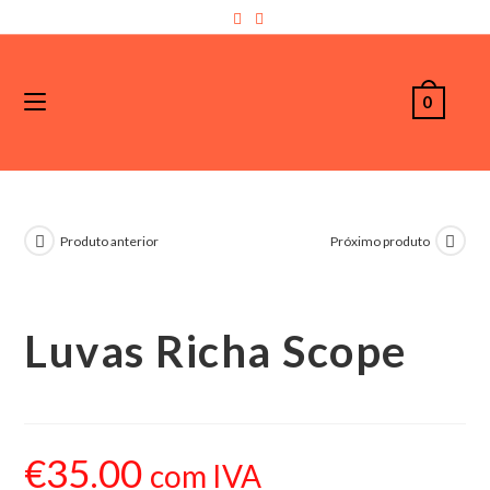
0
Produto anterior
Próximo produto
Luvas Richa Scope
€
35.00
com IVA