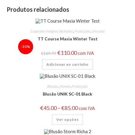
Produtos relacionados
Capacetes Integrais (fechados)
,
Protecções
,
Unissexo
TT Course Masia Winter Test
-35%
€
110.00
€
169.99
com IVA
Adicionar ao carrinho
Blusões
,
Homem
,
Protecções
Blusão UNIK SC-01 Black
€
45.00
–
€
85.00
com IVA
Ver opções