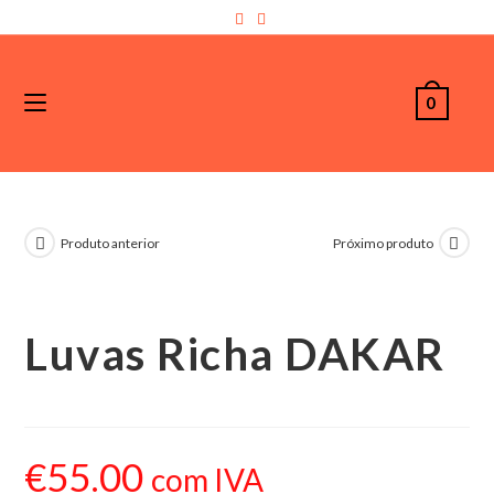
0
Produto anterior
Próximo produto
Luvas Richa DAKAR
€
55.00
com IVA