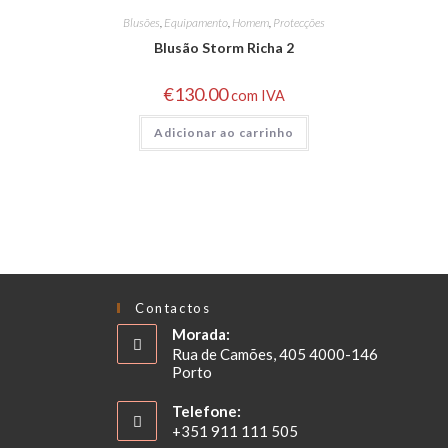
Blusões
,
Equipamento
,
Homem
,
Protecções
Blusão Storm Richa 2
€
130.00
com IVA
Adicionar ao carrinho
Contactos
Morada:
Rua de Camões, 405 4000-146
Porto
Telefone:
+351 911 111 505