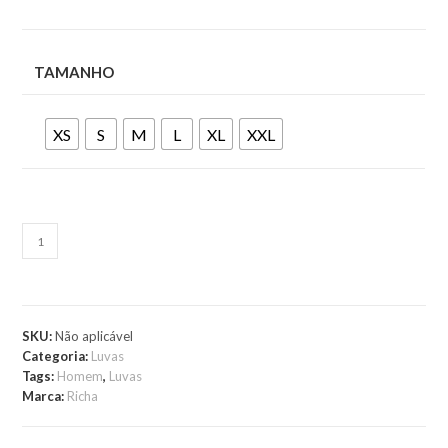
TAMANHO
XS
S
M
L
XL
XXL
ADICIONAR AO
CARRINHO
SKU:
Não aplicável
Categoria:
Luvas
Tags:
Homem
,
Luvas
Marca:
Richa