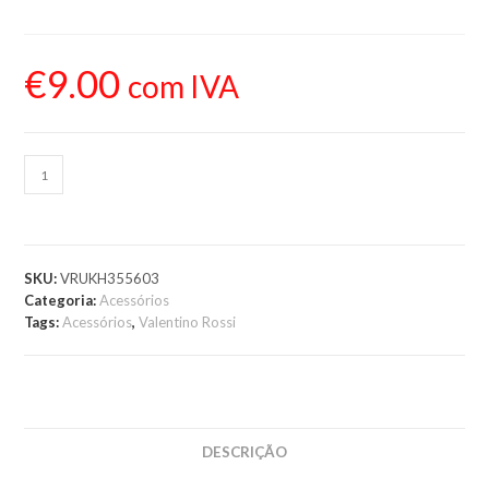
€
9.00
com IVA
ADICIONAR AO
CARRINHO
SKU:
VRUKH355603
Categoria:
Acessórios
Tags:
Acessórios
,
Valentino Rossi
DESCRIÇÃO