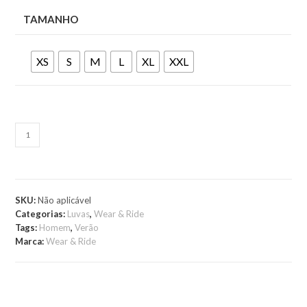
TAMANHO
XS
S
M
L
XL
XXL
ADICIONAR AO
CARRINHO
SKU:
Não aplicável
Categorias:
Luvas
,
Wear & Ride
Tags:
Homem
,
Verão
Marca:
Wear & Ride