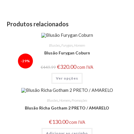
Produtos relacionados
Blusões
,
Furygan
,
Homem
Blusão Furygan Coburn
-29%
€
320.00
€
449.99
com IVA
Ver opções
Blusões
,
Homem
,
Promoções
Blusão Richa Gotham 2 PRETO / AMARELO
€
130.00
com IVA
Adicionar ao carrinho