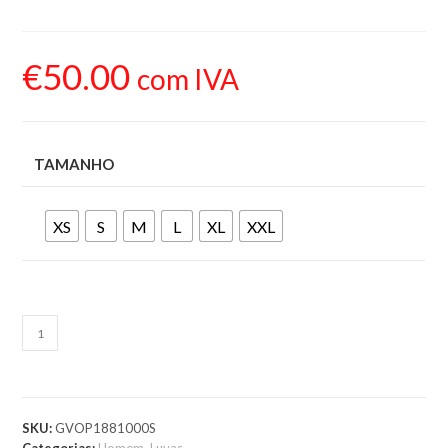
€
50.00
com IVA
TAMANHO
XS
S
M
L
XL
XXL
ADICIONAR AO
CARRINHO
SKU:
GVOP1881000S