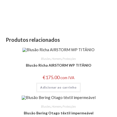
Produtos relacionados
Blusões
,
Homem
,
Protecções
Blusão Richa AIRSTORM WP TITÂNIO
€
175.00
com IVA
Adicionar ao carrinho
Blusões
,
Homem
,
Protecções
Blusão Bering Otago têxtil impermeável