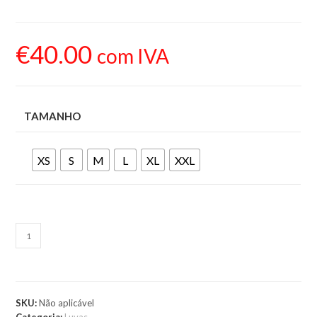
€
40.00
com IVA
TAMANHO
XS
S
M
L
XL
XXL
ADICIONAR AO
CARRINHO
SKU:
Não aplicável