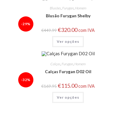
Blusões
,
Furygan
,
Homem
Blusão Furygan Shelby
-29%
€
320.00
€
449.99
com IVA
Ver opções
Calças
,
Furygan
,
Homem
Calças Furygan D02 Oil
-32%
€
115.00
€
169.95
com IVA
Ver opções