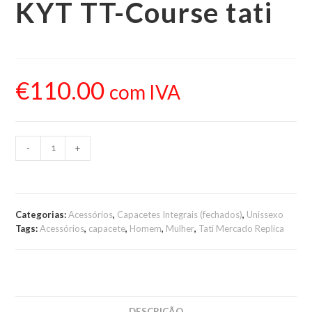
KYT TT-Course tati
€
110.00
com IVA
-
+
ADICIONAR AO
CARRINHO
Categorias:
Acessórios
,
Capacetes Integrais (fechados)
,
Unissexo
Tags:
Acessórios
,
capacete
,
Homem
,
Mulher
,
Tati Mercado Replica
DESCRIÇÃO