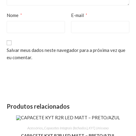
Nome
E-mail
*
*
Salvar meus dados neste navegador para a próxima vez que
eu comentar.
Produtos relacionados
Acessórios
,
Capacetes Integrais (fechados)
,
KYT
,
Unissexo
CAPACETE KYT R2R LED MATT – PRETO/AZUL