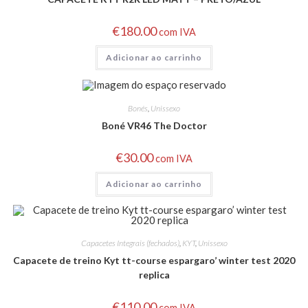
€
180.00
com IVA
Adicionar ao carrinho
Bonés
,
Unissexo
Boné VR46 The Doctor
€
30.00
com IVA
Adicionar ao carrinho
Capacetes Integrais (fechados)
,
KYT
,
Unissexo
Capacete de treino Kyt tt-course espargaro’ winter test 2020
replica
€
110.00
com IVA