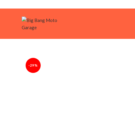
Login
-29%