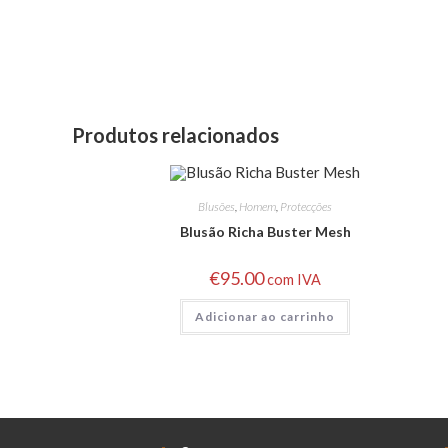
Produtos relacionados
Blusões
,
Homem
,
Protecções
Blusão Richa Buster Mesh
€
95.00
com IVA
Adicionar ao carrinho