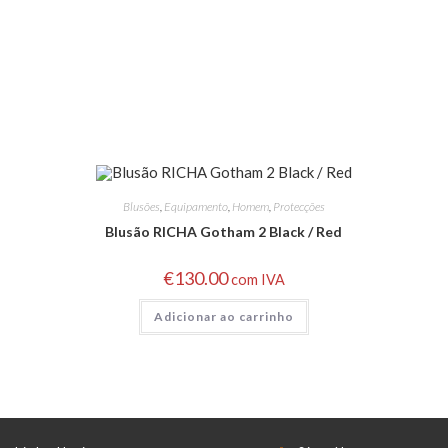
Blusões
,
Equipamento
,
Homem
,
Protecções
Blusão RICHA Gotham 2 Black / Red
€
130.00
com IVA
Adicionar ao carrinho