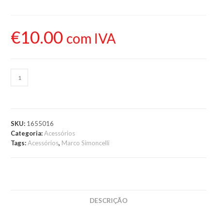
€
10.00
com IVA
ADICIONAR AO
CARRINHO
SKU:
1655016
Categoria:
Acessórios
Tags:
Acessórios
,
Marco Simoncelli
DESCRIÇÃO