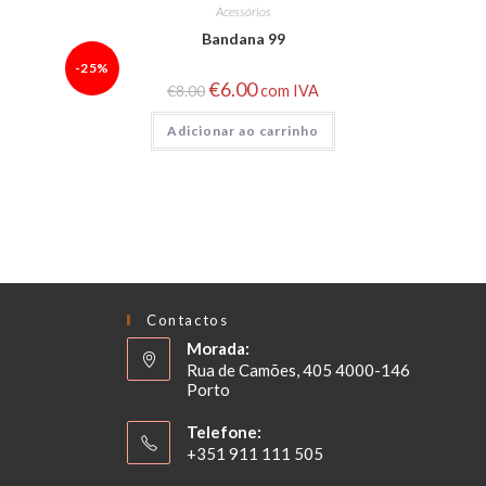
Acessórios
Bandana 99
-25%
€
6.00
€
8.00
com IVA
Adicionar ao carrinho
Contactos
Morada:
Rua de Camões, 405 4000-146
Porto
Telefone:
+351 911 111 505