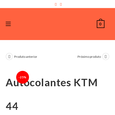
0
Produto anterior
Próximo produto
-25%
Autocolantes KTM
44