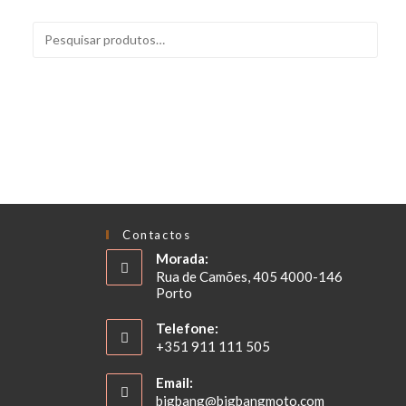
PESQUISAR
Contactos
Morada:
Rua de Camões, 405 4000-146
Porto
Telefone:
+351 911 111 505
Email:
bigbang@bigbangmoto.com