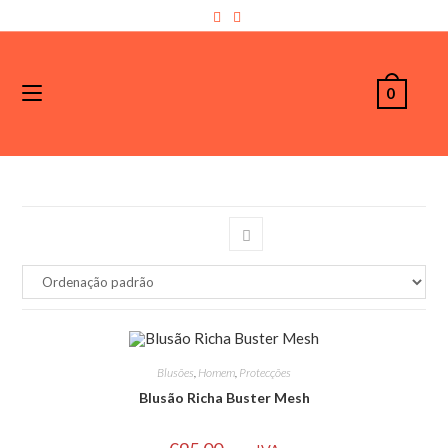
0
Blusões
,
Homem
,
Protecções
Blusão Richa Buster Mesh