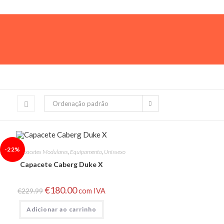
Ordenação padrão
-22%
Caberg
,
Capacetes Modulares
,
Equipamento
,
Unissexo
Capacete Caberg Duke X
€
180.00
€
229.99
com IVA
Adicionar ao carrinho