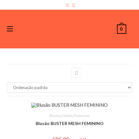
0
Blusões
,
Mulher
,
Protecções
Blusão BUSTER MESH FEMININO