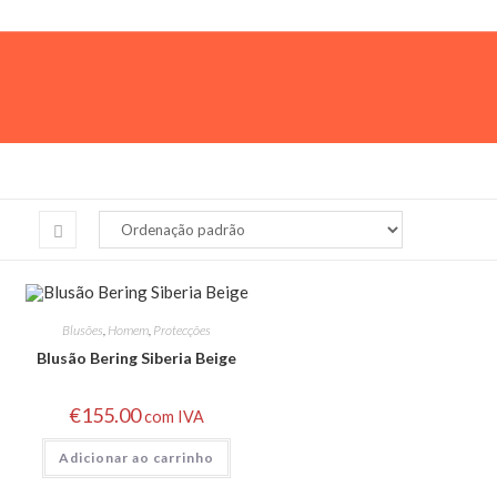
Blusões
,
Homem
,
Protecções
Blusão Bering Siberia Beige
€
155.00
com IVA
Adicionar ao carrinho