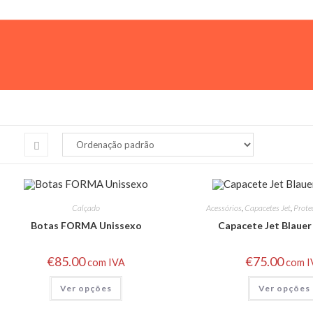
Calçado
Acessórios
,
Capacetes Jet
,
Prote
Botas FORMA Unissexo
Capacete Jet Blauer
€
85.00
€
75.00
com IVA
com 
Ver opções
Ver opções