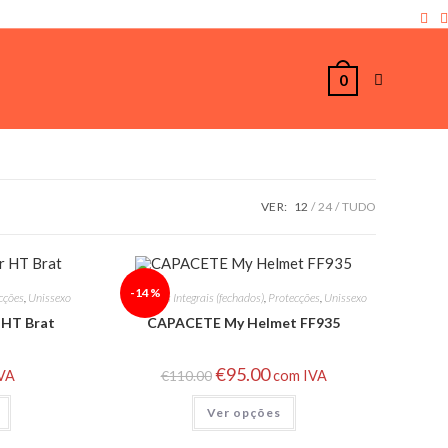
0
VER:
12
24
TUDO
-14%
cções
,
Unissexo
Capacetes Integrais (fechados)
,
Protecções
,
Unissexo
 HT Brat
CAPACETE My Helmet FF935
€
95.00
IVA
€
110.00
com IVA
Ver opções