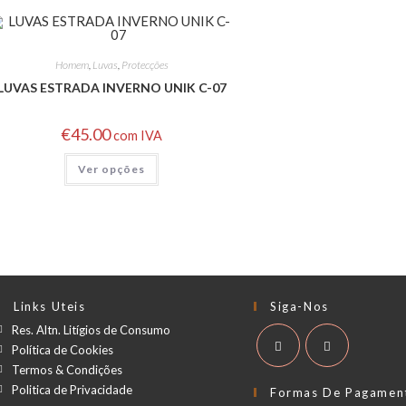
Homem
,
Luvas
,
Protecções
LUVAS ESTRADA INVERNO UNIK C-07
€
45.00
com IVA
Ver opções
Links Uteis
Siga-Nos
Res. Altn. Litígios de Consumo
Política de Cookies
Termos & Condições
Politica de Privacidade
Formas De Pagamen